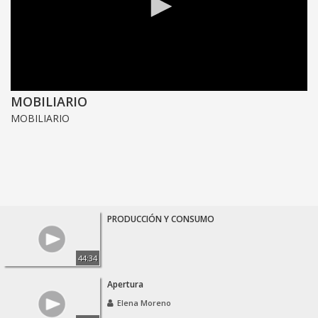
0
MOBILIARIO
seconds
MOBILIARIO
of
0
seconds
PRODUCCIÓN Y CONSUMO
44:34
Apertura
Elena Moreno